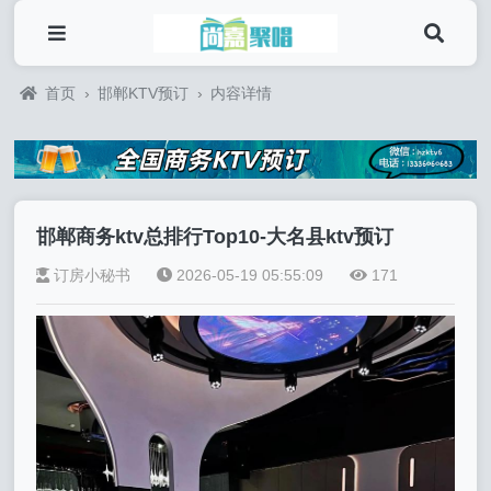
首页
›
邯郸KTV预订
›
内容详情
邯郸商务ktv总排行Top10-大名县ktv预订
订房小秘书
2026-05-19 05:55:09
171