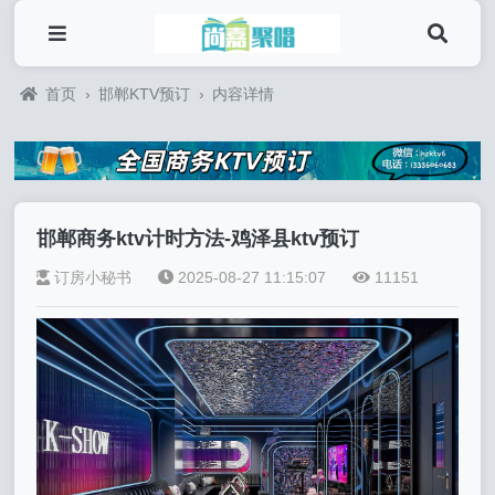
首页
›
邯郸KTV预订
›
内容详情
邯郸商务ktv计时方法-鸡泽县ktv预订
订房小秘书
2025-08-27 11:15:07
11151