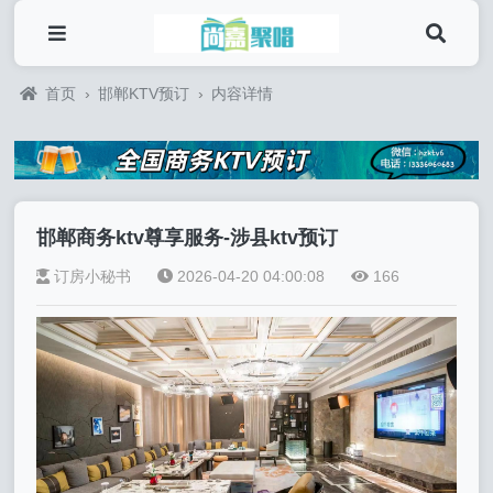
首页
›
邯郸KTV预订
›
内容详情
邯郸商务ktv尊享服务-涉县ktv预订
订房小秘书
2026-04-20 04:00:08
166