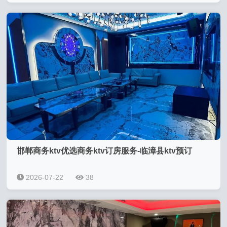
邯郸商务ktv优选商务ktv订房服务-临漳县ktv预订
2026-07-22
38