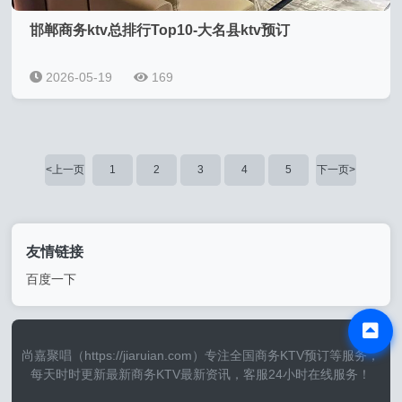
邯郸商务ktv总排行Top10-大名县ktv预订
2026-05-19
169
<上一页
1
2
3
4
5
下一页>
友情链接
百度一下
尚嘉聚唱（https://jiaruian.com）专注全国商务KTV预订等服务，
每天时时更新最新商务KTV最新资讯，客服24小时在线服务！